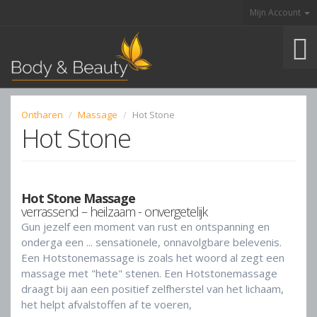
Overslaan en naar de inhoud gaan
Mijn Account
Toggle
navigation
Ontharen
Massage
Hot Stone
Hot Stone
Hot Stone Massage
verrassend – heilzaam - onvergetelijk
Gun jezelf een moment van rust en ontspanning en
onderga een ... sensationele, onnavolgbare belevenis.
Een Hotstonemassage is zoals het woord al zegt een
massage met "hete" stenen. Een Hotstonemassage
draagt bij aan een positief zelfherstel van het lichaam,
het helpt afvalstoffen af te voeren,