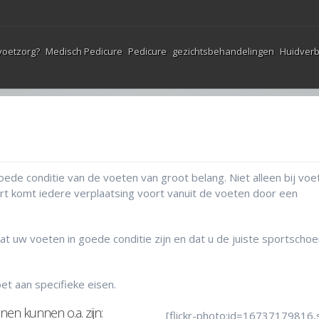
voetzorg?
Medisch Pedicure
Pedicure
gezichtsbehandelingen
Huidverb
e conditie van de voeten van groot belang. Niet alleen bij voe
port komt iedere verplaatsing voort vanuit de voeten door een
t uw voeten in goede conditie zijn en dat u de juiste sportscho
et aan specifieke eisen.
en kunnen o.a. zijn:
[flickr-photo:id=16737179816,