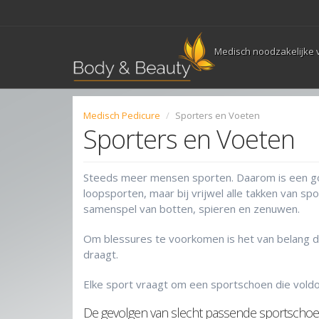
Overslaan en naar de inhoud gaan
Medisch noodzakelijke 
Medisch Pedicure
Sporters en Voeten
Sporters en Voeten
Steeds meer mensen sporten. Daarom is een goed
loopsporten, maar bij vrijwel alle takken van s
samenspel van botten, spieren en zenuwen.
Om blessures te voorkomen is het van belang da
draagt.
Elke sport vraagt om een sportschoen die voldo
De gevolgen van slecht passende sportschoen