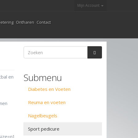
Mijn Account
etering
Ontharen
Contact
Zoekveld
Zoeken
Submenu
tbal en
Diabetes en Voeten
Reuma en voeten
enen
Nagelbeugels
Sport pedicure
size=n]