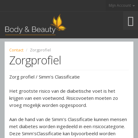
Overslaan en naar de inhoud gaan
Mijn Account
Toggle
navigation
Contact
Zorgprofiel
Zorgprofiel
Zorg profiel / Simm's Classificatie
Het grootste risico van de diabetische voet is het
krijgen van een voetwond. Risicovoeten moeten zo
vroeg mogelijk worden opgespoord.
Aan de hand van de Simm's Classificatie kunnen mensen
met diabetes worden ingedeeld in een risicocategorie.
Deze Simm'sClassificatie kan bijvoorbeeld worden