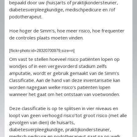
bepaald door uw (huis)arts of praktijkondersteuner,
diabetesverpleegkundige, medischpedicure en /of
podotherapeut.
Hoe hoger de Simm's, hoe meer risico, hoe frequenter
de controles plaats moeten vinden.
[flickr-photo:id=28320700979,size=n]
Om vast te stellen hoeveel risico patiënten lopen op
wondjes of in een vergevorderd stadium zelfs
amputatie, wordt er gebruik gemaakt van de Simm’s
Classificatie. Aan de hand van deze inventarisatie kan
worden nagegaan welke risico’s patiënten lopen
wanneer het gaat om het ontstaan van voetwonden.
Deze classificatie is op te splitsen in vier niveaus en
loopt van geen verhoogd risico’tot groot risico (met alle
gevolgen van dien) de huisarts,
diabetesverpleegkundige, praktijkondersteuner,
medisch pedicure en podotherapeut gaat na op welk