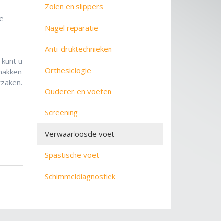
Zolen en slippers
ie
Nagel reparatie
Anti-druktechnieken
 kunt u
Orthesiologie
 hakken
rzaken.
Ouderen en voeten
Screening
Verwaarloosde voet
Spastische voet
Schimmeldiagnostiek