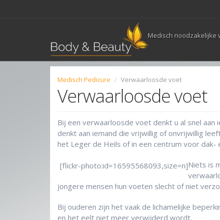
Overslaan en naar de inhoud gaan
Medisch noodzakelijke 
Medisch Pedicure
Verwaarloosde voet
Verwaarloosde voet
Bij een verwaarloosde voet denkt u al snel aan i
denkt aan iemand die vrijwillig of onvrijwillig le
het Leger de Heils of in een centrum voor dak- 
Niets is 
[flickr-photo:id=16595568093,size=n]
verwaarlo
jongere mensen hun voeten slecht of niet verzo
Bij ouderen zijn het vaak de lichamelijke beper
en het eelt niet meer verwijderd wordt.