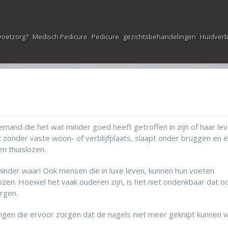
voetzorg?
Medisch Pedicure
Pedicure
gezichtsbehandelingen
Huidverb
emand die het wat minder goed heeft getroffen in zijn of haar lev
eft zonder vaste woon- of verblijfplaats, slaapt onder bruggen en e
en thuislozen.
minder waar! Ook mensen die in luxe leven, kunnen hun voeten
zen. Hoewel het vaak ouderen zijn, is het niet ondenkbaar dat o
rgen.
kingen die ervoor zorgen dat de nagels niet meer geknipt kunnen