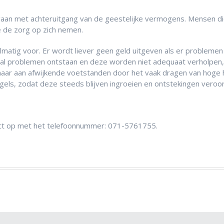
aan met achteruitgang van de geestelijke vermogens. Mensen d
ie de zorg op zich nemen.
atig voor. Er wordt liever geen geld uitgeven als er problemen
jd al problemen ontstaan en deze worden niet adequaat verholpen,
nk maar aan afwijkende voetstanden door het vaak dragen van hoge
agels, zodat deze steeds blijven ingroeien en ontstekingen veroo
act op met het telefoonnummer: 071-5761755.