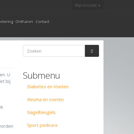
Mijn Account
etering
Ontharen
Contact
Zoekveld
Zoeken
Submenu
en. U
et bij
Diabetes en Voeten
Reuma en voeten
ok
Nagelbeugels
Sport pedicure
 worden